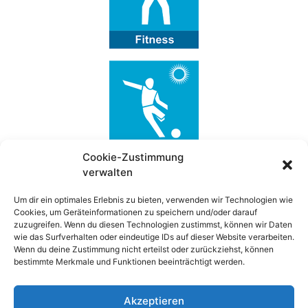
Cookie-Zustimmung
verwalten
Spenden an den TSV-Eibelstadt
Um dir ein optimales Erlebnis zu bieten, verwenden wir Technologien wie
Cookies, um Geräteinformationen zu speichern und/oder darauf
zuzugreifen. Wenn du diesen Technologien zustimmst, können wir Daten
Wenn ihr den TSV-Eibelstadt bei seinen
wie das Surfverhalten oder eindeutige IDs auf dieser Website verarbeiten.
Wenn du deine Zustimmung nicht erteilst oder zurückziehst, können
vielfältigen Aktivitäten und Angeboten
bestimmte Merkmale und Funktionen beeinträchtigt werden.
unterstützen wollt, dann spendet über unser
PayPal Spendenkonto!
Akzeptieren